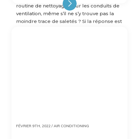
routine de nettoyage pour les conduits de
ventilation, même s’il ne s’y trouve pas la
moindre trace de saletés ? Si la réponse est
d’ordinaire « non », dans certains cas,
cependant – […]
FÉVRIER 9TH, 2022 /
AIR CONDITIONING