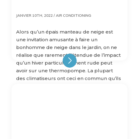
JANVIER 10TH, 2022 /
AIR CONDITIONING
Alors qu’un épais manteau de neige est
une invitation amusante à faire un
bonhomme de neige dans le jardin, on ne
réalise que rarement l’étendue de l’impact
qu’un hiver particulièrement rude peut
avoir sur une thermopompe. La plupart
des climatiseurs ont ceci en commun qu’ils
dépendent d’une unité extérieure, laquelle
est l’année durant exposée aux […]