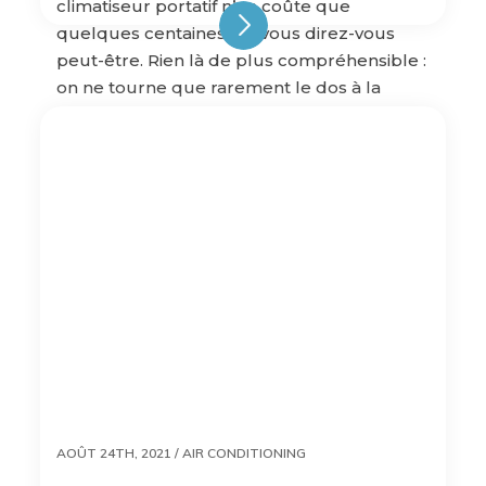
climatiseur portatif n’en coûte que
quelques centaines ? », vous direz-vous
peut-être. Rien là de plus compréhensible :
on ne tourne que rarement le dos à la
possibilité de faire des économies, et ces
petits climatiseurs mobiles ont […]
AOÛT 24TH, 2021 /
AIR CONDITIONING